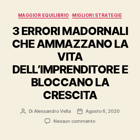
Categorie
MAGGIOR EQUILIBRIO
MIGLIORI STRATEGIE
3 ERRORI MADORNALI
CHE AMMAZZANO LA
VITA
DELL’IMPRENDITORE E
BLOCCANO LA
CRESCITA
Di
Alessandro Vella
Agosto 6, 2020
Autore
Data
articolo
dell'articolo
su
Nessun commento
3
ERRORI