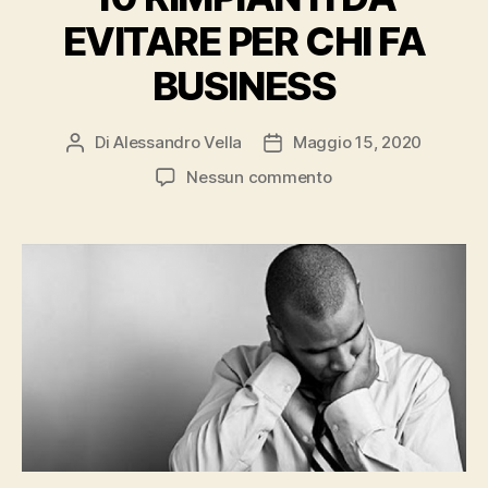
EVITARE PER CHI FA
BUSINESS
Di
Alessandro Vella
Maggio 15, 2020
Autore
Data
articolo
dell'articolo
su
Nessun commento
10
RIMPIANTI
DA
EVITARE
PER
CHI
FA
BUSINESS