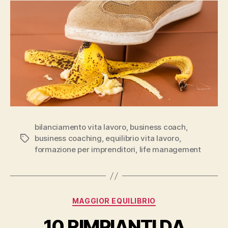
MADORNALI
CHE
AMMAZZANO
LA
VITA
DELL’IMPRENDITORE
E
BLOCCANO
LA
CRESCITA
bilanciamento vita lavoro
,
business coach
,
business coaching
,
equilibrio vita lavoro
,
Tag
formazione per imprenditori
,
life management
Categorie
MAGGIOR EQUILIBRIO
10 RIMPIANTI DA