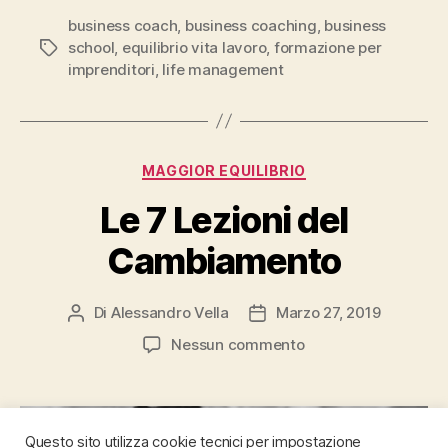
business coach
,
business coaching
,
business
school
,
equilibrio vita lavoro
,
formazione per
Tag
imprenditori
,
life management
Categorie
MAGGIOR EQUILIBRIO
Le 7 Lezioni del
Cambiamento
Di
Alessandro Vella
Marzo 27, 2019
Autore
Data
articolo
dell'articolo
su
Nessun commento
Le
7
Lezioni
del
Questo sito utilizza cookie tecnici per impostazione