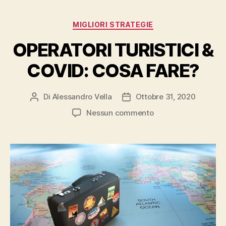
Categorie
MIGLIORI STRATEGIE
OPERATORI TURISTICI &
COVID: COSA FARE?
Di
Alessandro Vella
Ottobre 31, 2020
Autore
Data
articolo
dell'articolo
su
Nessun commento
OPERATORI
TURISTICI
&
COVID:
COSA
FARE?