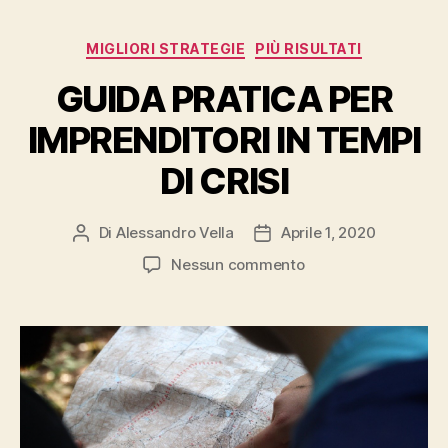
Categorie
MIGLIORI STRATEGIE
PIÙ RISULTATI
GUIDA PRATICA PER
IMPRENDITORI IN TEMPI
DI CRISI
Di
Alessandro Vella
Aprile 1, 2020
Autore
Data
articolo
dell'articolo
su
Nessun commento
GUIDA
PRATICA
PER
IMPRENDITORI
IN
TEMPI
DI
CRISI