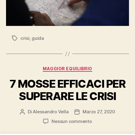
crisi
,
guida
Tag
Categorie
MAGGIOR EQUILIBRIO
7 MOSSE EFFICACI PER
SUPERARE LE CRISI
Di
Alessandro Vella
Marzo 27, 2020
Autore
Data
articolo
dell'articolo
su
Nessun commento
7
MOSSE