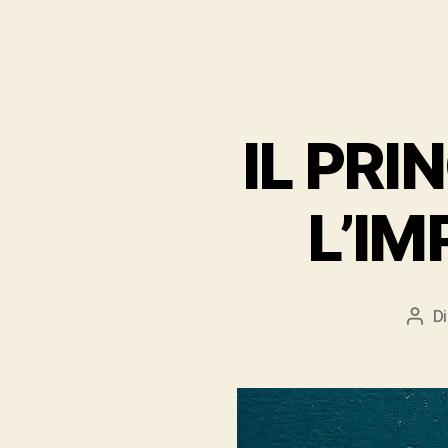
IL PRI
L’IM
D
Auto
arti