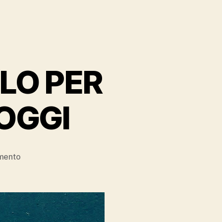
OLO PER
’OGGI
su
mento
IL
PRINCIPALE
PERICOLO
PER
L’IMPRENDITORE