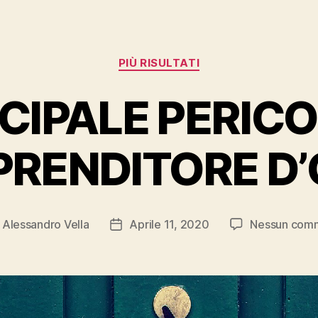
Categorie
PIÙ RISULTATI
NCIPALE PERIC
PRENDITORE D
i
Alessandro Vella
Aprile 11, 2020
Nessun com
re
Data
colo
dell'articolo