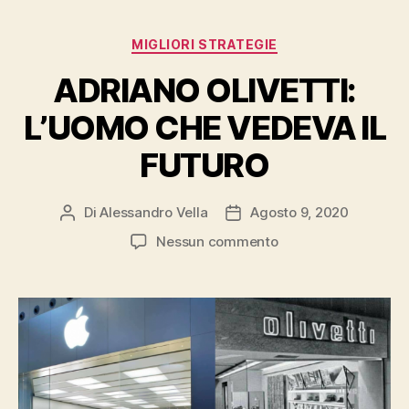
Categorie
MIGLIORI STRATEGIE
ADRIANO OLIVETTI:
L’UOMO CHE VEDEVA IL
FUTURO
Di
Alessandro Vella
Agosto 9, 2020
Autore
Data
articolo
dell'articolo
su
Nessun commento
ADRIANO
OLIVETTI:
L’UOMO
CHE
VEDEVA
IL
FUTURO