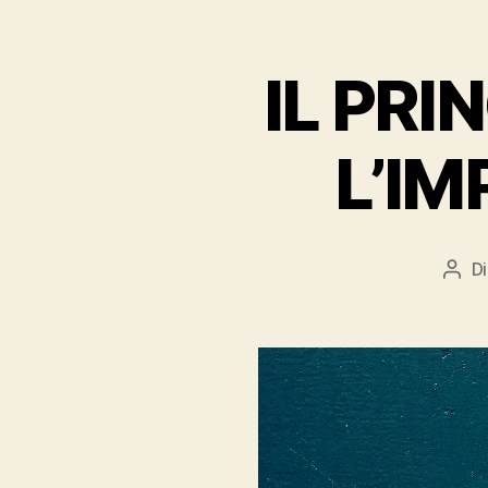
IL PRI
L’IM
D
Auto
arti