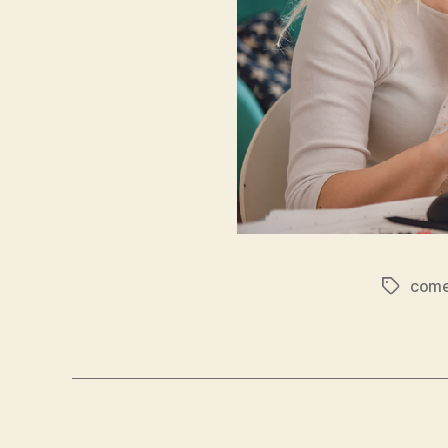
come
Tag