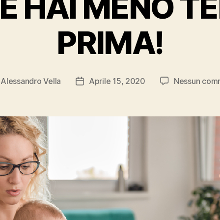
É HAI MENO TE
PRIMA!
i
Alessandro Vella
Aprile 15, 2020
Nessun com
re
Data
olo
dell'articolo