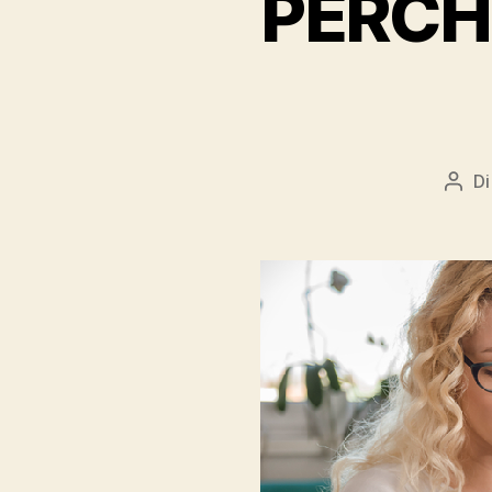
PERCH
D
Auto
artic