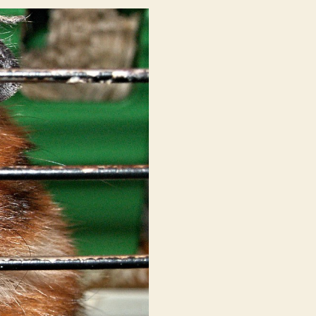
MIGLIOR
DIPENDENTE
DELLA
TUA
AZIENDA?
LA
TUA
AZIENDA
TI
POSSIEDE?