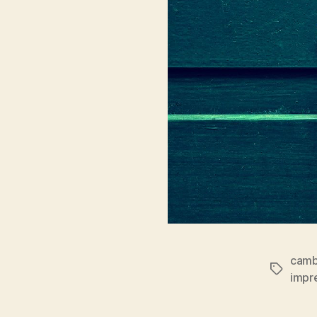
camb
Tag
impre