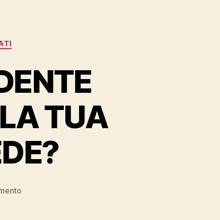
ATI
NDENTE
 LA TUA
EDE?
su
mento
SEI
IL