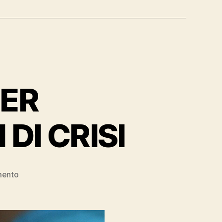
PER
DI CRISI
su
mento
GUIDA
PRATICA
PER
IMPRENDITORI