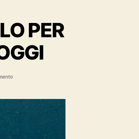
OLO PER
’OGGI
su
mento
IL
PRINCIPALE
PERICOLO
PER
L’IMPRENDITORE
D’OGGI