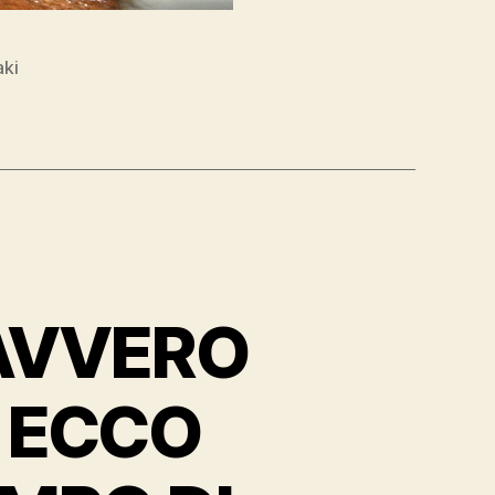
aki
AVVERO
? ECCO