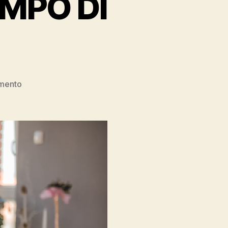
MPO DI
su
mento
SMART
WORKING
È
DAVVERO
COSÍ
INTELLIGENTE?
ECCO
PERCHÉ
HAI
MENO
TEMPO