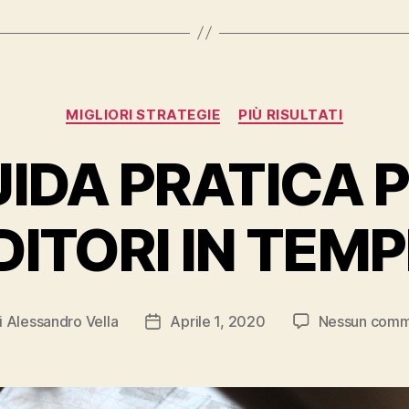
Categorie
MIGLIORI STRATEGIE
PIÙ RISULTATI
IDA PRATICA 
ITORI IN TEMPI 
i
Alessandro Vella
Aprile 1, 2020
Nessun com
ore
Data
colo
dell'articolo