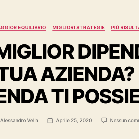
Categorie
GGIOR EQUILIBRIO
MIGLIORI STRATEGIE
PIÙ RISULT
L MIGLIOR DIPE
TUA AZIENDA?
ENDA TI POSSI
i
Alessandro Vella
Aprile 25, 2020
Nessun com
re
Data
olo
dell'articolo