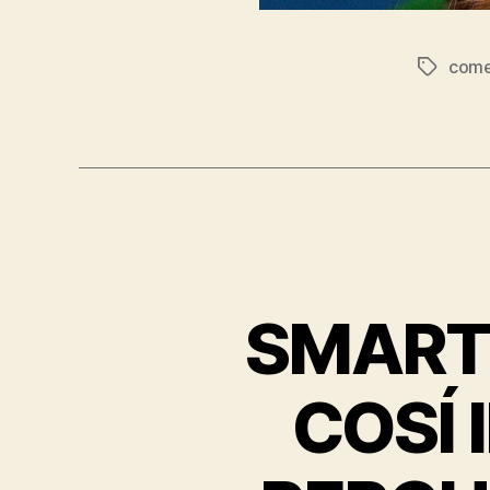
come
Tag
SMART
COSÍ 