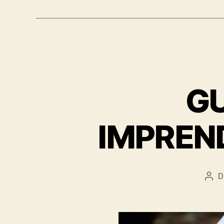
GU
IMPREND
D
Aut
arti