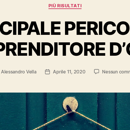
Categorie
PIÙ RISULTATI
NCIPALE PERIC
PRENDITORE D
i
Alessandro Vella
Aprile 11, 2020
Nessun com
re
Data
colo
dell'articolo