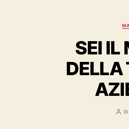
MA
SEI I
DELLA 
AZI
D
Auto
artic